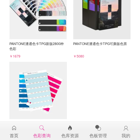
PANTONE潘通色卡TPG新版2800种
PANTONE潘通色卡TPG可撕版色票
色彩
￥1679
￥5080
PANTONE TPG单张色票纸版-补充页
13-5410TPG
首页
色彩查询
色库资源
色板管理
我的
￥98