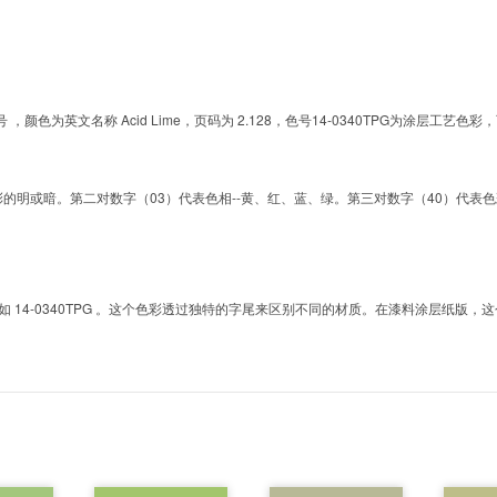
的色号 ，颜色为英文名称 Acid Lime，页码为 2.128，色号14-0340TPG为涂
明或暗。第二对数字（03）代表色相--黄、红、蓝、绿。第三对数字（40）代表色彩的彩度。而T
4-0340TPG 。这个色彩透过独特的字尾来区别不同的材质。在漆料涂层纸版，这个色号是