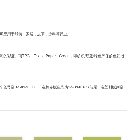
层工艺色彩，可应用于服装，家居，皮革，涂料等行业。
PG = Textile Papar - Green，即纺织/纸版/绿色环保的色彩指
 14-0340TPG ；在棉布版色号为14-0340TCX结尾；在塑料版则是