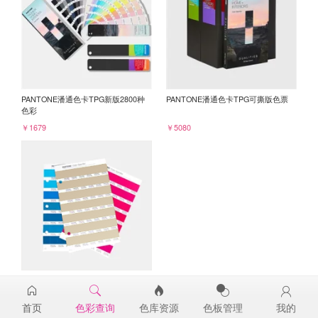
PANTONE潘通色卡TPG新版2800种
PANTONE潘通色卡TPG可撕版色票
色彩
￥1679
￥5080
PANTONE TPG单张色票纸版-补充页
14-1208TPG
首页
色彩查询
色库资源
色板管理
我的
￥98