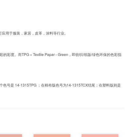
工艺色彩，可应用于服装，家居，皮革，涂料等行业。
PG = Textile Papar - Green，即纺织/纸版/绿色环保的色彩指
 14-1315TPG ；在棉布版色号为14-1315TCX结尾；在塑料版则是