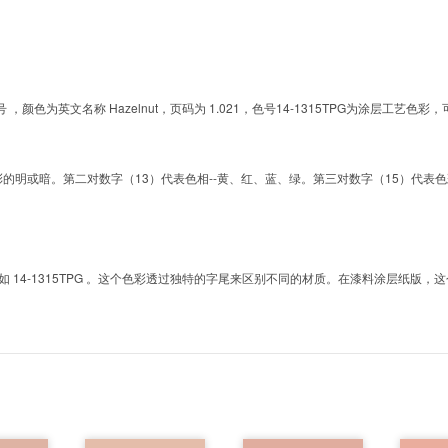
的色号 ，颜色为英文名称 Hazelnut，页码为 1.021，色号14-1315TPG为涂层
明或暗。第二对数字（13）代表色相--黄、红、蓝、绿。第三对数字（15）代表色彩的彩度。而T
4-1315TPG 。这个色彩透过独特的字尾来区别不同的材质。在漆料涂层纸版，这个色号是