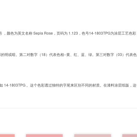
的色号 ，颜色为英文名称 Sepia Rose，页码为 1.123，色号14-1803TPG为
明或暗。第二对数字（18）代表色相--黄、红、蓝、绿。第三对数字（03）代表色彩的彩度。而T
4-1803TPG 。这个色彩透过独特的字尾来区别不同的材质。在漆料涂层纸版，这个色号是