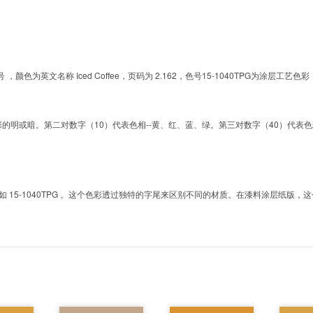
的色号 ，颜色为英文名称 Iced Coffee，页码为 2.162，色号15-1040TPG为
明或暗。第二对数字（10）代表色相--黄、红、蓝、绿。第三对数字（40）代表色彩的彩度。而T
5-1040TPG 。这个色彩透过独特的字尾来区别不同的材质。在漆料涂层纸版，这个色号是