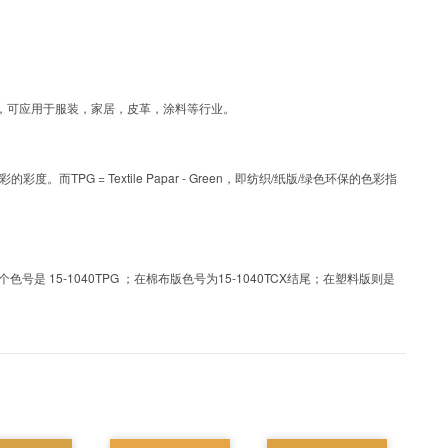
涂层工艺色彩，可应用于服装，家居，皮革，涂料等行业。
PG = Textile Papar - Green，即纺织/纸版/绿色环保的色彩指
 15-1040TPG ；在棉布版色号为15-1040TCX结尾；在塑料版则是