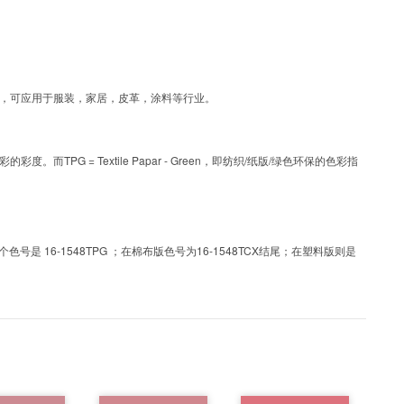
涂层工艺色彩，可应用于服装，家居，皮革，涂料等行业。
PG = Textile Papar - Green，即纺织/纸版/绿色环保的色彩指
 16-1548TPG ；在棉布版色号为16-1548TCX结尾；在塑料版则是