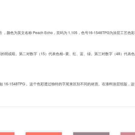
的色号 ，颜色为英文名称 Peach Echo，页码为 1.105，色号16-1548TPG为
明或暗。第二对数字（15）代表色相--黄、红、蓝、绿。第三对数字（48）代表色彩的彩度。而T
6-1548TPG 。这个色彩透过独特的字尾来区别不同的材质。在漆料涂层纸版，这个色号是