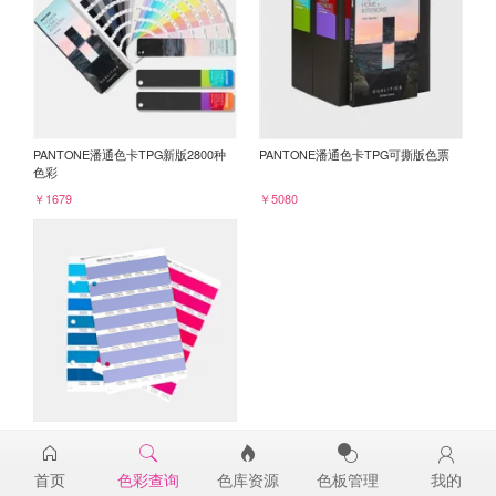
PANTONE潘通色卡TPG新版2800种
PANTONE潘通色卡TPG可撕版色票
色彩
￥1679
￥5080
PANTONE TPG单张色票纸版-补充页
17-3929TPG
首页
色彩查询
色库资源
色板管理
我的
￥98