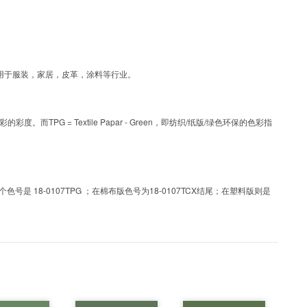
彩，可应用于服装，家居，皮革，涂料等行业。
PG = Textile Papar - Green，即纺织/纸版/绿色环保的色彩指
 18-0107TPG ；在棉布版色号为18-0107TCX结尾；在塑料版则是