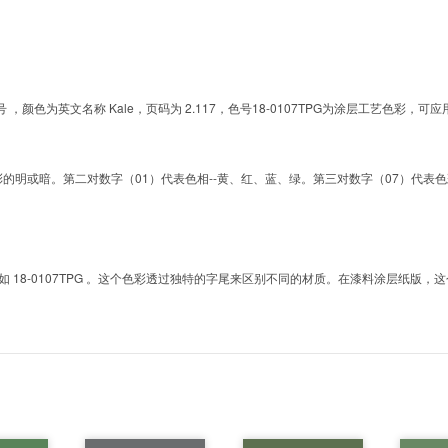
G的色号 ，颜色为英文名称 Kale，页码为 2.117，色号18-0107TPG为涂层工艺色
明或暗。第二对数字（01）代表色相--黄、红、蓝、绿。第三对数字（07）代表色彩的彩度。而T
8-0107TPG 。这个色彩透过独特的字尾来区别不同的材质。在漆料涂层纸版，这个色号是