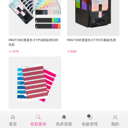
PANTONE潘通色卡TPG新版2800种
PANTONE潘通色卡TPG可撕版色票
色彩
￥1679
￥5080
PANTONE TPG单张色票纸版-补充页
19-2039TPG
首页
色彩查询
色库资源
色板管理
我的
￥98