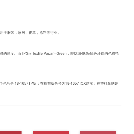
色彩，可应用于服装，家居，皮革，涂料等行业。
PG = Textile Papar - Green，即纺织/纸版/绿色环保的色彩指
 18-1657TPG ；在棉布版色号为18-1657TCX结尾；在塑料版则是