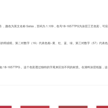
G的色号 ，颜色为英文名称 Salsa，页码为 1.109，色号18-1657TPG为涂层工艺
明或暗。第二对数字（16）代表色相--黄、红、蓝、绿。第三对数字（57）代表色彩的彩度。而T
8-1657TPG 。这个色彩透过独特的字尾来区别不同的材质。在漆料涂层纸版，这个色号是