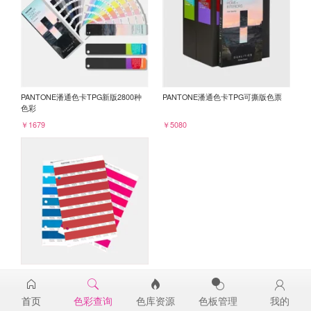
PANTONE潘通色卡TPG新版2800种
PANTONE潘通色卡TPG可撕版色票
色彩
￥1679
￥5080
PANTONE TPG单张色票纸版-补充页
19-1757TPG
首页
色彩查询
色库资源
色板管理
我的
￥98