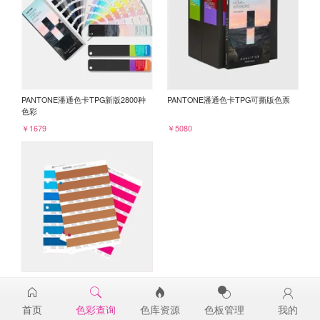
PANTONE潘通色卡TPG新版2800种
PANTONE潘通色卡TPG可撕版色票
色彩
￥1679
￥5080
PANTONE TPG单张色票纸版-补充页
17-1342TPG
首页
色彩查询
色库资源
色板管理
我的
￥98