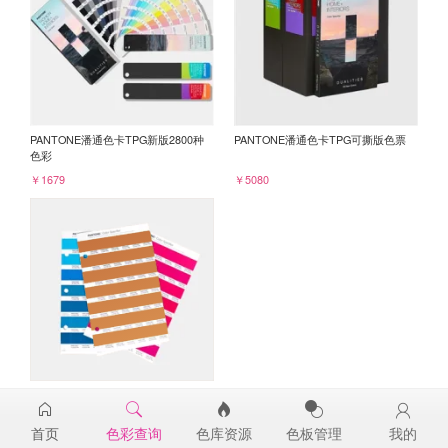
PANTONE潘通色卡TPG新版2800种
PANTONE潘通色卡TPG可撕版色票
色彩
￥1679
￥5080
PANTONE TPG单张色票纸版-补充页
18-1249TPG
首页
色彩查询
色库资源
色板管理
我的
￥98