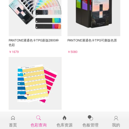
PANTONE潘通色卡TPG新版2800种
PANTONE潘通色卡TPG可撕版色票
色彩
￥1679
￥5080
PANTONE TPG单张色票纸版-补充页
12-0758TPG
首页
色彩查询
色库资源
色板管理
我的
￥98