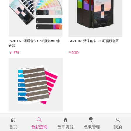
PANTONE潘通色卡TPG新版2800种
PANTONE潘通色卡TPG可撕版色票
色彩
￥1679
￥5080
PANTONE TPG单张色票纸版-补充页
19-0916TPG
首页
色彩查询
色库资源
色板管理
我的
￥98