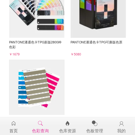
PANTONE潘通色卡TPG新版2800种
PANTONE潘通色卡TPG可撕版色票
色彩
￥1679
￥5080
PANTONE TPG单张色票纸版-补充页
17-0620TPG
首页
色彩查询
色库资源
色板管理
我的
￥98