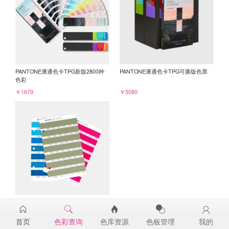
PANTONE潘通色卡TPG新版2800种
PANTONE潘通色卡TPG可撕版色票
色彩
￥1679
￥5080
PANTONE TPG单张色票纸版-补充页
17-0525TPG
首页
色彩查询
色库资源
色板管理
我的
￥98