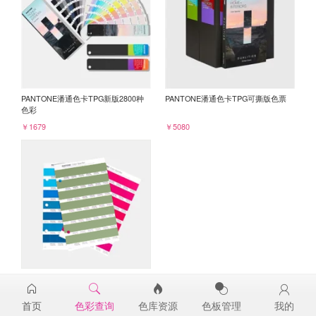
PANTONE潘通色卡TPG新版2800种
PANTONE潘通色卡TPG可撕版色票
色彩
￥1679
￥5080
PANTONE TPG单张色票纸版-补充页
17-0324TPG
首页
色彩查询
色库资源
色板管理
我的
￥98