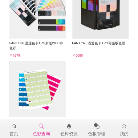
PANTONE潘通色卡TPG新版2800种
PANTONE潘通色卡TPG可撕版色票
色彩
￥1679
￥5080
PANTONE TPG单张色票纸版-补充页
13-0317TPG
首页
色彩查询
色库资源
色板管理
我的
￥98