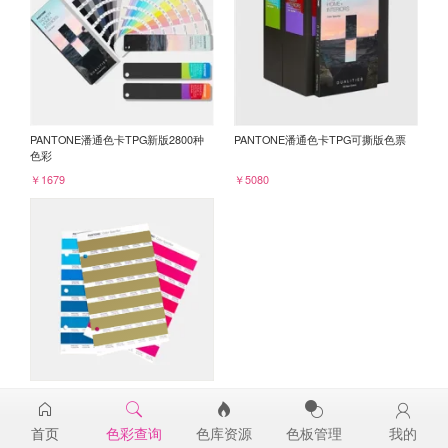
PANTONE潘通色卡TPG新版2800种
PANTONE潘通色卡TPG可撕版色票
色彩
￥1679
￥5080
PANTONE TPG单张色票纸版-补充页
17-0836TPG
首页
色彩查询
色库资源
色板管理
我的
￥98