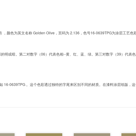
的色号 ，颜色为英文名称 Golden Olive，页码为 2.136，色号16-0639TPG
明或暗。第二对数字（06）代表色相--黄、红、蓝、绿。第三对数字（39）代表色彩的彩度。而T
6-0639TPG 。这个色彩透过独特的字尾来区别不同的材质。在漆料涂层纸版，这个色号是