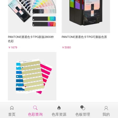
PANTONE潘通色卡TPG新版2800种
PANTONE潘通色卡TPG可撕版色票
色彩
￥1679
￥5080
PANTONE TPG单张色票纸版-补充页
15-0628TPG
首页
色彩查询
色库资源
色板管理
我的
￥98