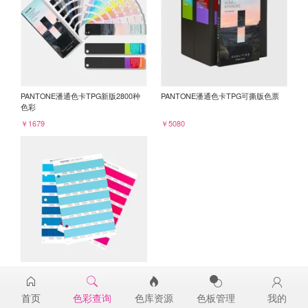
PANTONE潘通色卡TPG新版2800种
PANTONE潘通色卡TPG可撕版色票
色彩
￥1679
￥5080
PANTONE TPG单张色票纸版-补充页
14-4816TPG
首页
色彩查询
色库资源
色板管理
我的
￥98