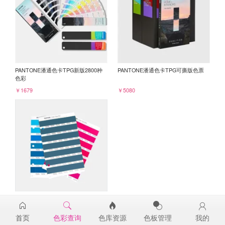
PANTONE潘通色卡TPG新版2800种
PANTONE潘通色卡TPG可撕版色票
色彩
￥1679
￥5080
PANTONE TPG单张色票纸版-补充页
19-4526TPG
首页
色彩查询
色库资源
色板管理
我的
￥98