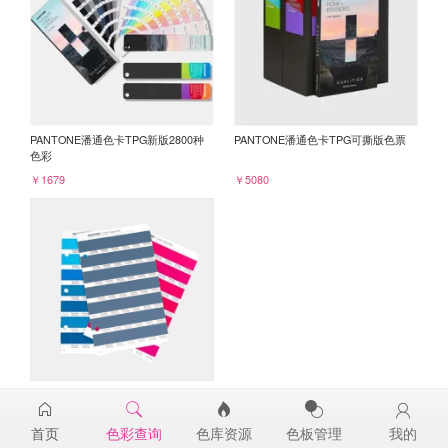
PANTONE潘通色卡TPG新版2800种
PANTONE潘通色卡TPG可撕版色票
色彩
￥1679
￥5080
PANTONE TPG单张色票纸版-补充页
18-4023TPG
首页
色彩查询
色库资源
色板管理
我的
￥98