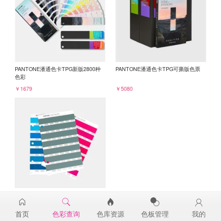
PANTONE潘通色卡TPG新版2800种
PANTONE潘通色卡TPG可撕版色票
色彩
￥1679
￥5080
PANTONE TPG单张色票纸版-补充页
18-5612TPG
首页
色彩查询
色库资源
色板管理
我的
￥98