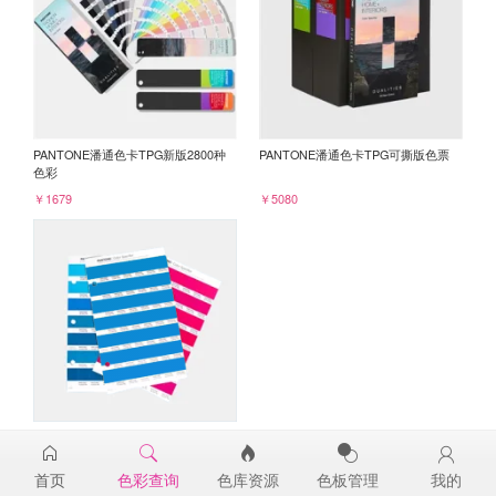
PANTONE潘通色卡TPG新版2800种
PANTONE潘通色卡TPG可撕版色票
色彩
￥1679
￥5080
PANTONE TPG单张色票纸版-补充页
17-4433TPG
首页
色彩查询
色库资源
色板管理
我的
￥98