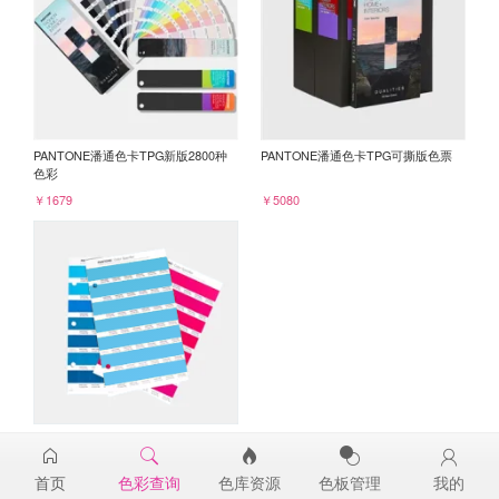
PANTONE潘通色卡TPG新版2800种
PANTONE潘通色卡TPG可撕版色票
色彩
￥1679
￥5080
PANTONE TPG单张色票纸版-补充页
14-4522TPG
首页
色彩查询
色库资源
色板管理
我的
￥98