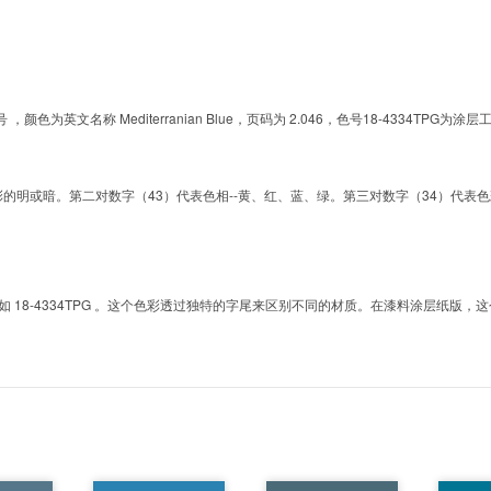
的色号 ，颜色为英文名称 Mediterranian Blue，页码为 2.046，色号18-433
明或暗。第二对数字（43）代表色相--黄、红、蓝、绿。第三对数字（34）代表色彩的彩度。而T
8-4334TPG 。这个色彩透过独特的字尾来区别不同的材质。在漆料涂层纸版，这个色号是