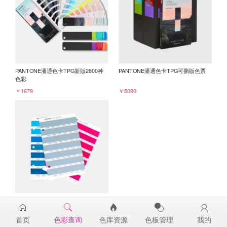
PANTONE潘通色卡TPG新版2800种
PANTONE潘通色卡TPG可撕版色票
色彩
￥1679
￥5080
PANTONE TPG单张色票纸版-补充页
15-4312TPG
首页
色彩查询
色库资源
色板管理
我的
￥98