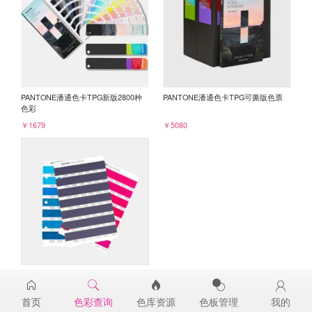
PANTONE潘通色卡TPG新版2800种
PANTONE潘通色卡TPG可撕版色票
色彩
￥1679
￥5080
PANTONE TPG单张色票纸版-补充页
19-3830TPG
首页
色彩查询
色库资源
色板管理
我的
￥98