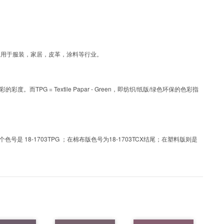
色彩，可应用于服装，家居，皮革，涂料等行业。
PG = Textile Papar - Green，即纺织/纸版/绿色环保的色彩指
 18-1703TPG ；在棉布版色号为18-1703TCX结尾；在塑料版则是