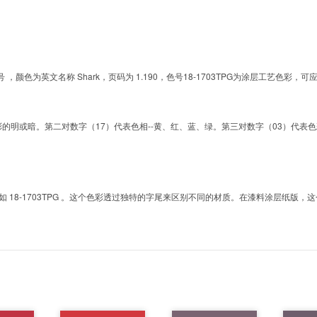
G的色号 ，颜色为英文名称 Shark，页码为 1.190，色号18-1703TPG为涂层工艺
明或暗。第二对数字（17）代表色相--黄、红、蓝、绿。第三对数字（03）代表色彩的彩度。而T
8-1703TPG 。这个色彩透过独特的字尾来区别不同的材质。在漆料涂层纸版，这个色号是