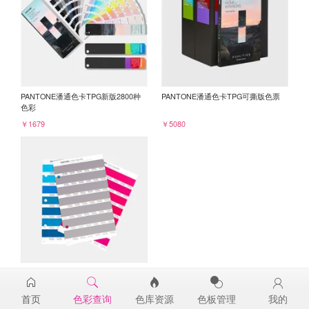
PANTONE潘通色卡TPG新版2800种
PANTONE潘通色卡TPG可撕版色票
色彩
￥1679
￥5080
PANTONE TPG单张色票纸版-补充页
17-3808TPG
首页
色彩查询
色库资源
色板管理
我的
￥98