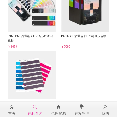
PANTONE潘通色卡TPG新版2800种
PANTONE潘通色卡TPG可撕版色票
色彩
￥1679
￥5080
PANTONE TPG单张色票纸版-补充页
19-3520TPG
首页
色彩查询
色库资源
色板管理
我的
￥98