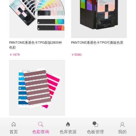
PANTONE潘通色卡TPG新版2800种
PANTONE潘通色卡TPG可撕版色票
色彩
￥1679
￥5080
PANTONE TPG单张色票纸版-补充页
18-1418TPG
首页
色彩查询
色库资源
色板管理
我的
￥98