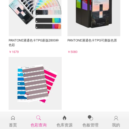
PANTONE潘通色卡TPG新版2800种
PANTONE潘通色卡TPG可撕版色票
色彩
￥1679
￥5080
PANTONE TPG单张色票纸版-补充页
18-2109TPG
首页
色彩查询
色库资源
色板管理
我的
￥98