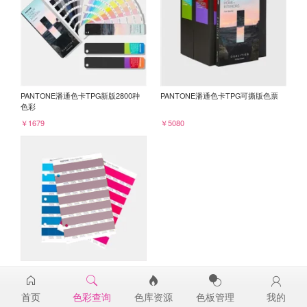
PANTONE潘通色卡TPG新版2800种
PANTONE潘通色卡TPG可撕版色票
色彩
￥1679
￥5080
PANTONE TPG单张色票纸版-补充页
17-1610TPG
首页
色彩查询
色库资源
色板管理
我的
￥98