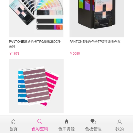
PANTONE潘通色卡TPG新版2800种
PANTONE潘通色卡TPG可撕版色票
色彩
￥1679
￥5080
PANTONE TPG单张色票纸版-补充页
18-1716TPG
首页
色彩查询
色库资源
色板管理
我的
￥98