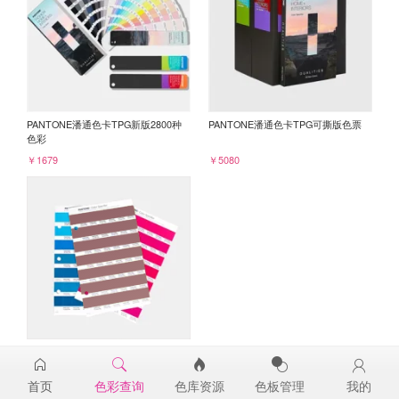
PANTONE潘通色卡TPG新版2800种
PANTONE潘通色卡TPG可撕版色票
色彩
￥1679
￥5080
PANTONE TPG单张色票纸版-补充页
18-1616TPG
首页
色彩查询
色库资源
色板管理
我的
￥98