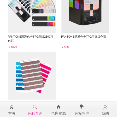
PANTONE潘通色卡TPG新版2800种
PANTONE潘通色卡TPG可撕版色票
色彩
￥1679
￥5080
PANTONE TPG单张色票纸版-补充页
18-1512TPG
首页
色彩查询
色库资源
色板管理
我的
￥98