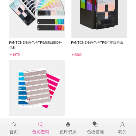
PANTONE潘通色卡TPG新版2800种
PANTONE潘通色卡TPG可撕版色票
色彩
￥1679
￥5080
PANTONE TPG单张色票纸版-补充页
16-1707TPG
首页
色彩查询
色库资源
色板管理
我的
￥98