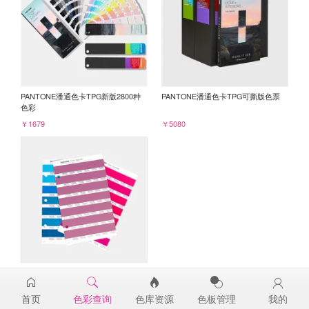
PANTONE潘通色卡TPG新版2800种
PANTONE潘通色卡TPG可撕版色票
色彩
￥1679
￥5080
PANTONE TPG单张色票纸版-补充页
17-2617TPG
首页
色彩查询
色库资源
色板管理
我的
￥98