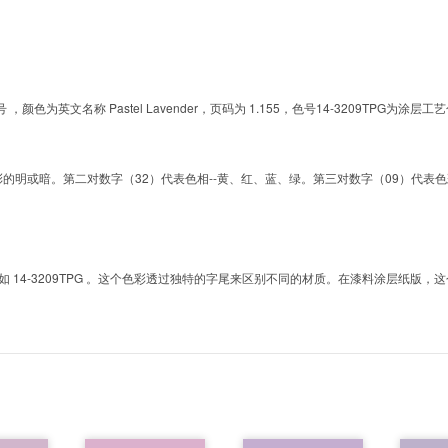
的色号 ，颜色为英文名称 Pastel Lavender，页码为 1.155，色号14-3209T
明或暗。第二对数字（32）代表色相--黄、红、蓝、绿。第三对数字（09）代表色彩的彩度。而T
4-3209TPG 。这个色彩透过独特的字尾来区别不同的材质。在漆料涂层纸版，这个色号是