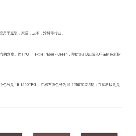
艺色彩，可应用于服装，家居，皮革，涂料等行业。
PG = Textile Papar - Green，即纺织/纸版/绿色环保的色彩指
 19-1250TPG ；在棉布版色号为19-1250TCX结尾；在塑料版则是