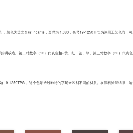
的色号 ，颜色为英文名称 Picante，页码为 1.083，色号19-1250TPG为涂层工
明或暗。第二对数字（12）代表色相--黄、红、蓝、绿。第三对数字（50）代表色彩的彩度。而T
9-1250TPG 。这个色彩透过独特的字尾来区别不同的材质。在漆料涂层纸版，这个色号是