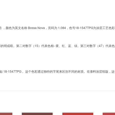
的色号 ，颜色为英文名称 Bossa Nova，页码为 1.084，色号18-1547TPG为
明或暗。第二对数字（15）代表色相--黄、红、蓝、绿。第三对数字（47）代表色彩的彩度。而T
8-1547TPG 。这个色彩透过独特的字尾来区别不同的材质。在漆料涂层纸版，这个色号是