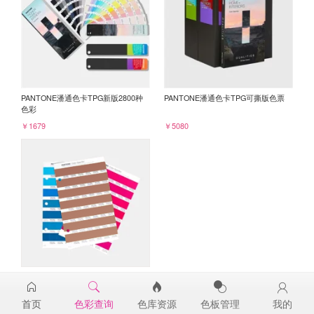
PANTONE潘通色卡TPG新版2800种
PANTONE潘通色卡TPG可撕版色票
色彩
￥1679
￥5080
PANTONE TPG单张色票纸版-补充页
18-1343TPG
首页
色彩查询
色库资源
色板管理
我的
￥98