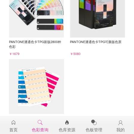
PANTONE潘通色卡TPG新版2800种
PANTONE潘通色卡TPG可撕版色票
色彩
￥1679
￥5080
PANTONE TPG单张色票纸版-补充页
13-1026TPG
首页
色彩查询
色库资源
色板管理
我的
￥98