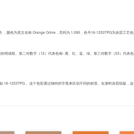
的色号 ，颜色为英文名称 Orange Ochre，页码为 1.095，色号16-1253TPG
明或暗。第二对数字（12）代表色相--黄、红、蓝、绿。第三对数字（53）代表色彩的彩度。而T
6-1253TPG 。这个色彩透过独特的字尾来区别不同的材质。在漆料涂层纸版，这个色号是