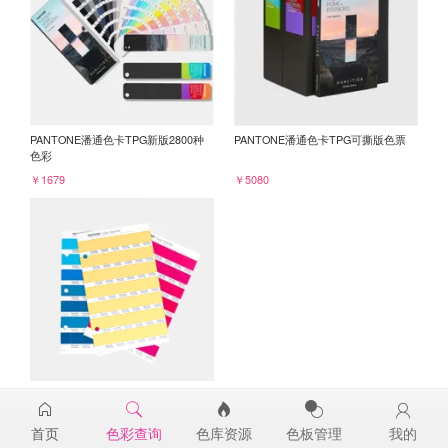
PANTONE潘通色卡TPG新版2800种
PANTONE潘通色卡TPG可撕版色票
色彩
￥1679
￥5080
PANTONE TPG单张色票纸版-补充页
13-0941TPG
首页
色彩查询
色库资源
色板管理
我的
￥98